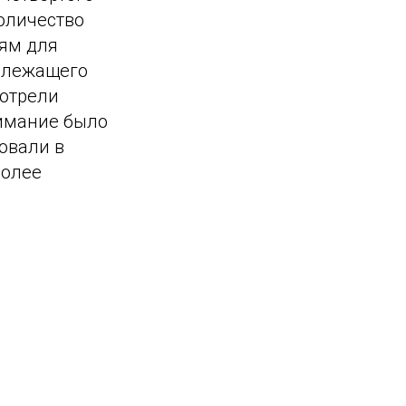
оличество
иям для
излежащего
мотрели
имание было
вовали в
более