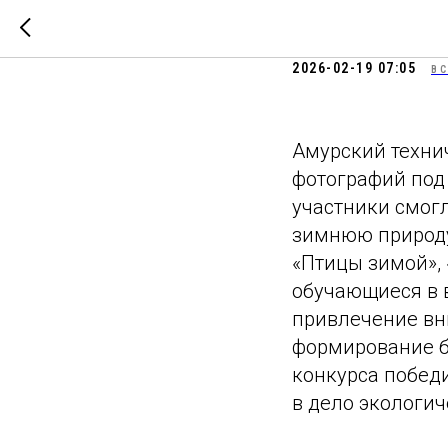
Новости 
2026-02-19 07:05
ВС
Амурский техни
фотографий под 
участники смог
зимнюю природу
«Птицы зимой», 
обучающиеся в в
привлечение вн
формирование б
конкурса побед
в дело экологи