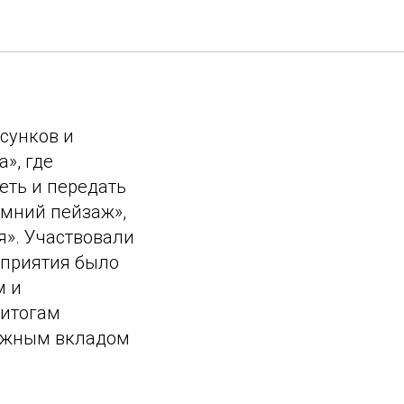
сунков и
», где
еть и передать
имний пейзаж»,
я». Участвовали
оприятия было
м и
 итогам
важным вкладом