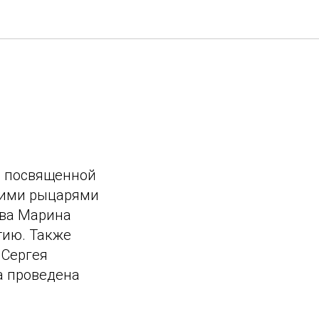
, посвященной
кими рыцарями
ова Марина
тию. Также
 Сергея
а проведена