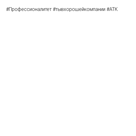
#Профессионалитет #тывхорошейкомпании #АТК