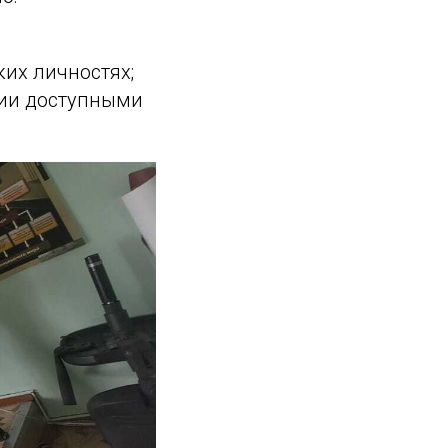
ких личностях;
рии доступными