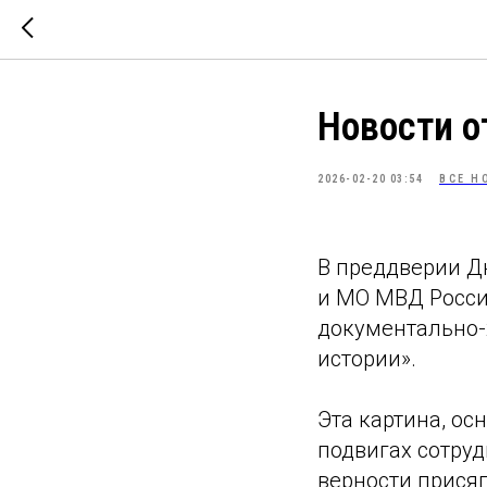
Новости о
2026-02-20 03:54
ВСЕ Н
В преддверии Д
и МО МВД Росси
документально-
истории».
Эта картина, ос
подвигах сотруд
верности присяг