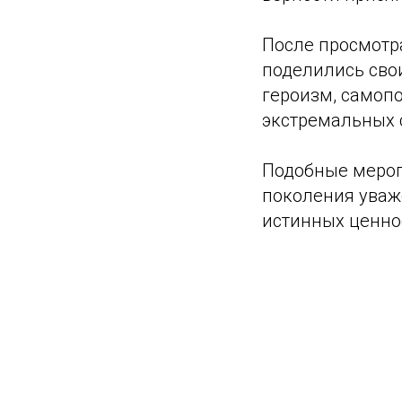
После просмотра
поделились сво
героизм, самопо
экстремальных 
Подобные мероп
поколения уваж
истинных ценно