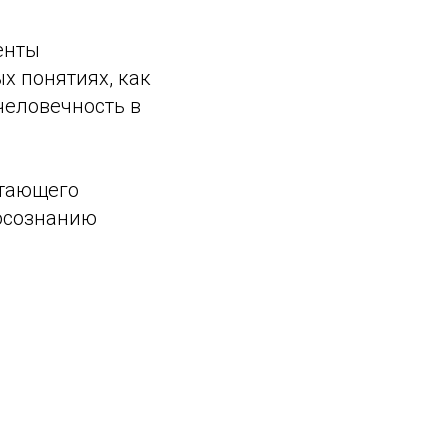
енты
х понятиях, как
человечность в
стающего
осознанию