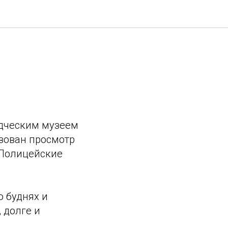
едческим музеем
зован просмотр
 Полицейские
о буднях и
 долге и