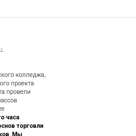
ЕТ
ского колледжа,
ого проекта
та провели
лассов
те
го часа
основ торговли
ков
.
Мы