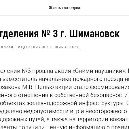
Жизнь колледжа
тделения № 3 г. Шимановск
ОВОСТИ
ОТДЕЛЕНИЯ № 3 Г. ШИМАНОВСК
тделении №3 прошла акция «Сними наушники». 
 заместитель начальника пожарного поезда на
закова М.В. Целью акции стало формировани
енного отношения к собственной безопасности
объектах железнодорожной инфраструктуры. 
уделено недопустимости игр и неосторожного
орожных путей, а также на территории вокзало
туденты получили ценную информацию о прави