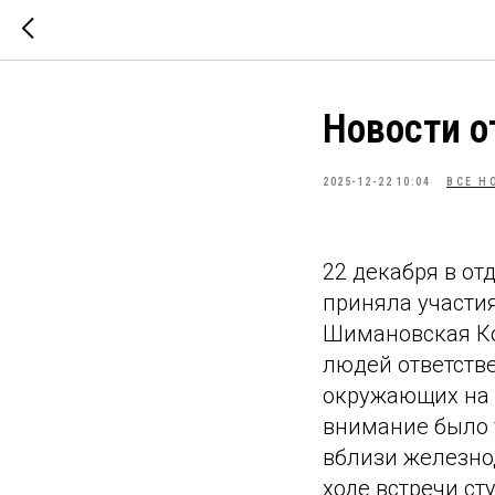
Новости о
2025-12-22 10:04
ВСЕ Н
22 декабря в о
приняла участия
Шимановская Ко
людей ответств
окружающих на 
внимание было 
вблизи железнод
ходе встречи с