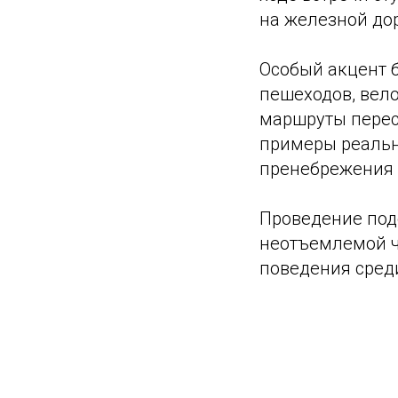
на железной дор
Особый акцент 
пешеходов, вел
маршруты перес
примеры реальн
пренебрежения
Проведение под
неотъемлемой ч
поведения сред