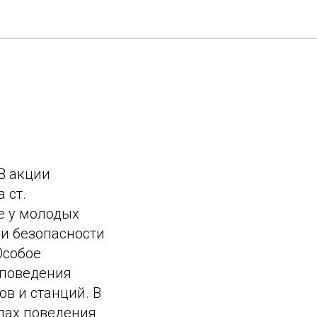
В акции
 ст.
е у молодых
 и безопасности
Особое
 поведения
в и станций. В
лах поведения