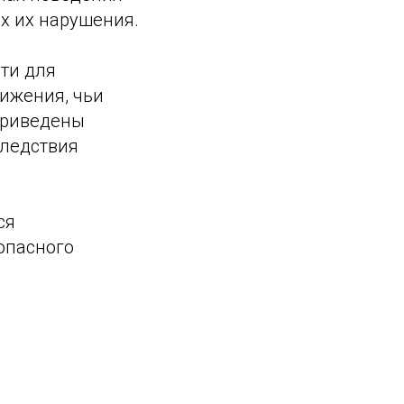
х их нарушения.
ти для
вижения, чьи
приведены
следствия
ся
опасного