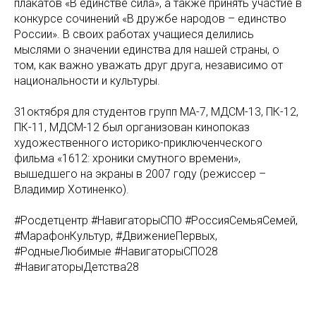
плакатов «В единстве сила», а также принять участие в
конкурсе сочинений «В дружбе народов – единство
России». В своих работах учащиеся делились
мыслями о значении единства для нашей страны, о
том, как важно уважать друг друга, независимо от
национальности и культуры.
31октября для студентов групп МА-7, МДСМ-13, ПК-12,
ПК-11, МДСМ-12 был организован кинопоказ
художественного историко-приключенческого
фильма «1612: хроники смутного времени»,
вышедшего на экраны в 2007 году (режиссер –
Владимир Хотиненко).
#Росдетцентр #НавигаторыСПО #РоссияСемьяСемей,
#МарафонКультур, #ДвижениеПервых,
#РодныеЛюбимые #НавигаторыСПО28
#НавигаторыДетства28