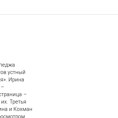
лледжа
тов устный
я». Ирина
 –
 страница –
их. Третья
ина и Кохман
росмотром