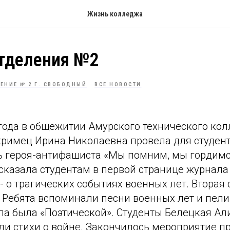
Жизнь колледжа
отделения №2
ЕНИЕ № 2 Г. СВОБОДНЫЙ
ВСЕ НОВОСТИ
 года в общежитии Амурского технического ко
Охримец Ирина Николаевна провела для студен
ь героя-антифашиста «Мы помним, мы гордимс
сказала студентам в первой странице журнала
- о трагических событиях военных лет. Вторая
Ребята вспоминали песни военных лет и пели 
ла была «Поэтической». Студенты Белецкая Ал
ли стихи о войне. Закончилось мероприятие п