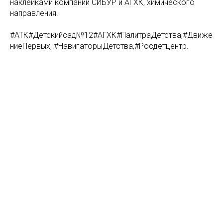
наклейками компании СИБУР и АГХК, химического
направления.
#АТК#Детскийсад№12#АГХК#ПалитраДетства,#Движе
ниеПервых, #НавигаторыДетства,#Росдетцентр.