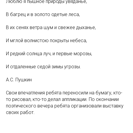
Люблю я пышное природы увяданье,
В багрец и в золото одетые леса,
В их сенях ветра шум и свежее дыханье,
И мглой волнистою покрыты небеса,
И редкий солнца луч, и первые морозы,
И отдаленные седой зимы угрозы.
А.С. Пушкин
Свои впечатления ребята переносили на бумагу, кто-
то рисовал, кто-то делал аппликации. По окончании
поэтического вечера ребята организовали выставку
своих работ.