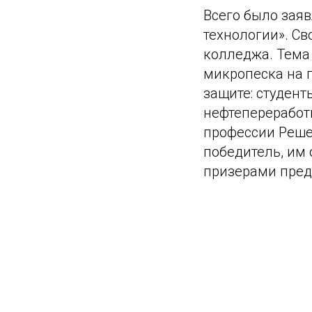
Всего было зая
технологии». Св
колледжа. Тема 
микропеска на 
защите: студент
нефтепереработк
профессии Реше
победитель, им 
призерами пред