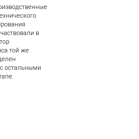
роизводственные
технического
ирования
частвовали в
тор
рса той же
делен
 с остальными
тапе.