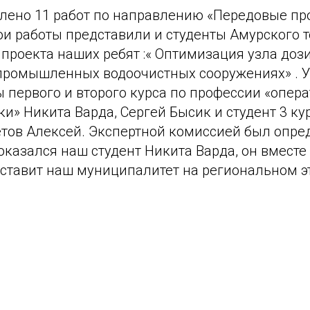
влено 11 работ по направлению «Передовые п
ои работы представили и студенты Амурского 
проекта наших ребят :« Оптимизация узла доз
промышленных водоочистных сооружениях» . У
ы первого и второго курса по профессии «опера
и» Никита Варда, Сергей Бысик и студент 3 ку
тов Алексей. Экспертной комиссией был опре
оказался наш студент Никита Варда, он вместе
ставит наш муниципалитет на региональном э