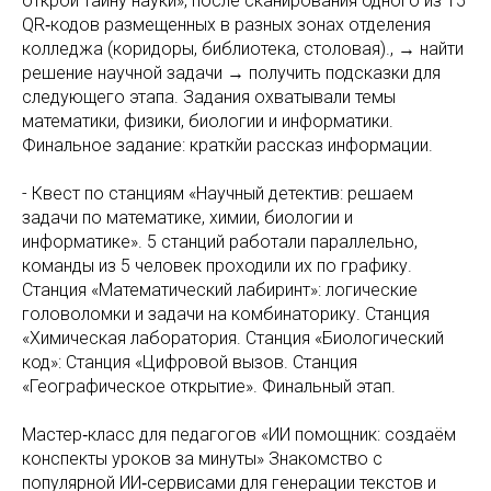
открой тайну науки», после сканирования одного из 15
QR‑кодов размещенных в разных зонах отделения
колледжа (коридоры, библиотека, столовая)., → найти
решение научной задачи → получить подсказки для
следующего этапа. Задания охватывали темы
математики, физики, биологии и информатики.
Финальное задание: краткйи рассказ информации.
- Квест по станциям «Научный детектив: решаем
задачи по математике, химии, биологии и
информатике». 5 станций работали параллельно,
команды из 5 человек проходили их по графику.
Станция «Математический лабиринт»: логические
головоломки и задачи на комбинаторику. Станция
«Химическая лаборатория. Станция «Биологический
код»: Станция «Цифровой вызов. Станция
«Географическое открытие». Финальный этап.
Мастер‑класс для педагогов «ИИ помощник: создаём
конспекты уроков за минуты» Знакомство с
популярной ИИ‑сервисами для генерации текстов и