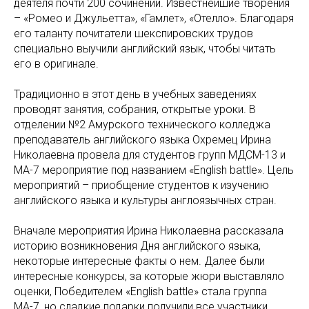
деятеля почти 200 сочинений. Известнейшие творения
– «Ромео и Джульетта», «Гамлет», «Отелло». Благодаря
его таланту почитатели шекспировских трудов
специально выучили английский язык, чтобы читать
его в оригинале.
Традиционно в этот день в учебных заведениях
проводят занятия, собрания, открытые уроки. В
отделении №2 Амурского технического колледжа
преподаватель английского языка Охремец Ирина
Николаевна провела для студентов групп МДСМ-13 и
МА-7 мероприятие под названием «English battle». Цель
мероприятий – приобщение студентов к изучению
английского языка и культуры англоязычных стран.
Вначале мероприятия Ирина Николаевна рассказала
историю возникновения Дня английского языка,
некоторые интересные факты о нем. Далее были
интересные конкурсы, за которые жюри выставляло
оценки, Победителем «English battle» стала группа
МА-7, но сладкие подарки получили все участники