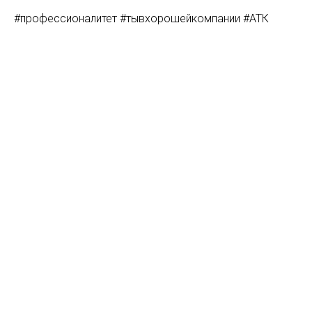
#профессионалитет #тывхорошейкомпании #АТК