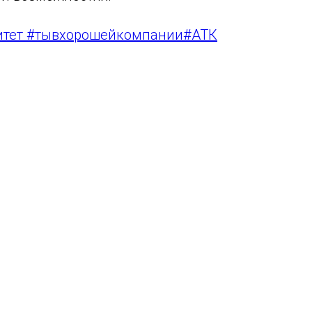
итет #тывхорошейкомпании#АТК