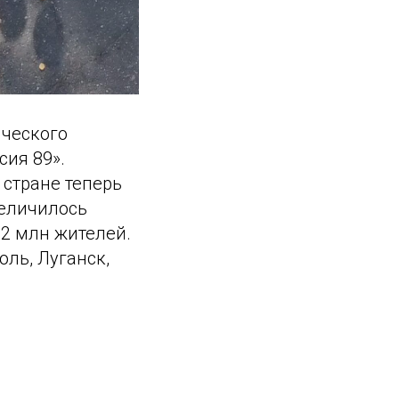
ического
ия 89».
 стране теперь
величилось
52 млн жителей.
оль, Луганск,