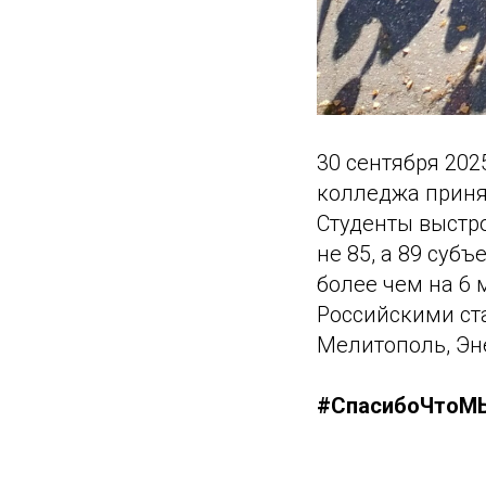
30 сентября 202
колледжа приня
Студенты выстро
не 85, а 89 суб
более чем на 6 
Российскими ста
Мелитополь, Эне
#СпасибоЧтоМ