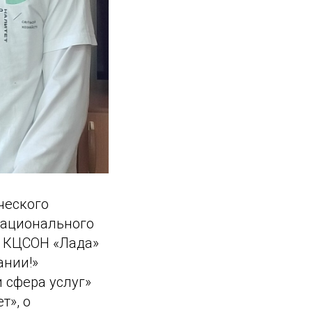
ческого
национального
о КЦСОН «Лада»
ании!»
 сфера услуг»
т», о