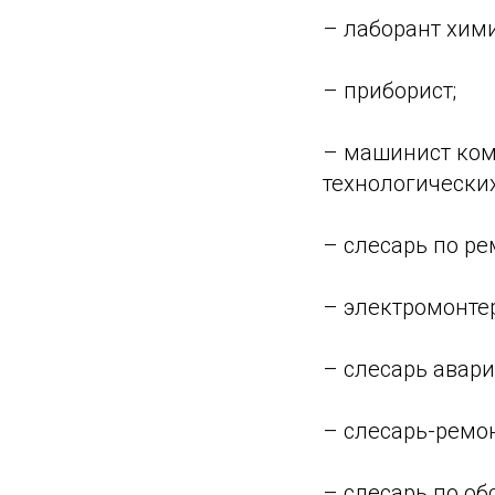
– лаборант хими
– приборист;
– машинист ком
технологических
– слесарь по ре
– электромонте
– слесарь авари
– слесарь-ремо
– слесарь по о