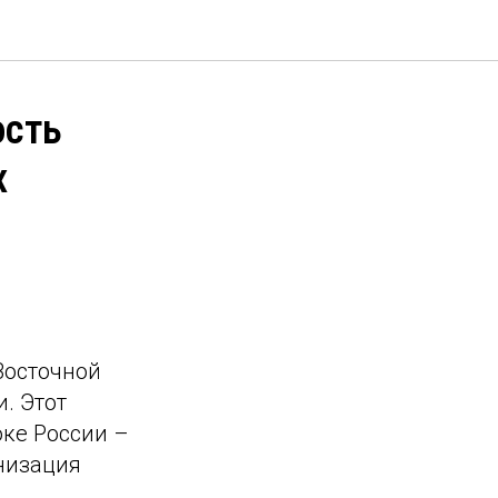
ость
х
Восточной
. Этот
оке России –
анизация