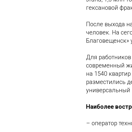
гексановой фрак
После выхода на
человек. На се
Благовещенск» у
Для работников
современный жи
на 1540 квартир
разместились де
универсальный 
Наиболее востр
– оператор техн