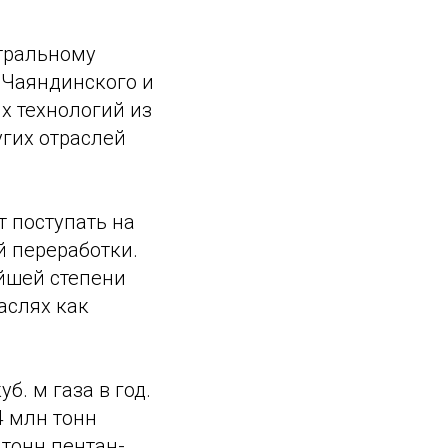
тральному
 Чаяндинского и
х технологий из
гих отраслей
 поступать на
 переработки.
йшей степени
аслях как
. м газа в год.
4 млн тонн
 тонн пентан-