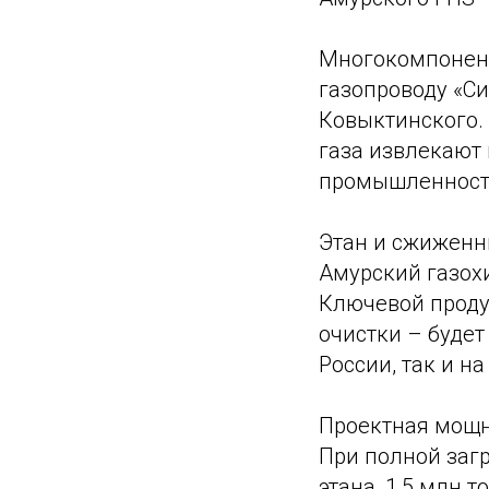
Многокомпонент
газопроводу «С
Ковыктинского.
газа извлекают
промышленност
Этан и сжиженн
Амурский газох
Ключевой проду
очистки – будет
России, так и на
Проектная мощно
При полной загр
этана, 1,5 млн 