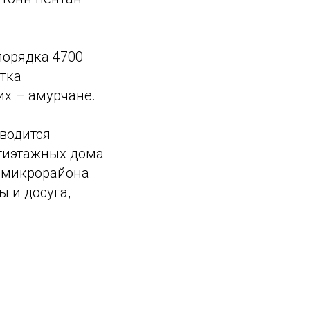
порядка 4700
тка
их – амурчане.
водится
ятиэтажных дома
и микрорайона
ы и досуга,