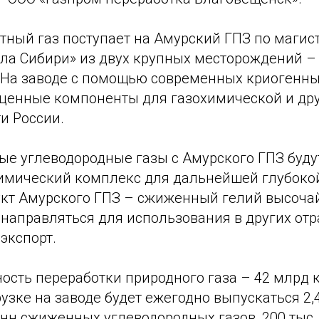
ный газ поступает на Амурский ГПЗ по магис
ила Сибири» из двух крупных месторождений –
 На заводе с помощью современных криогенны
 ценные компоненты для газохимической и дру
и России.
ые углеводородные газы с Амурского ГПЗ будут
имический комплекс для дальнейшей глубокой
кт Амурского ГПЗ – сжиженный гелий высоча
 направляться для использования в других отр
 экспорт.
сть переработки природного газа – 42 млрд куб
узке на заводе будет ежегодно выпускаться 2,
тонн сжиженных углеводородных газов, 200 тыс.