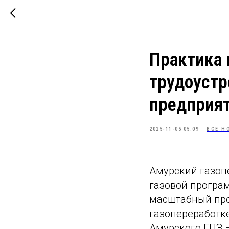
Практика 
трудоустр
предприят
2025-11-05 05:09
ВСЕ Н
Амурский газоп
газовой програ
масштабный про
газопереработк
Амурского ГПЗ 