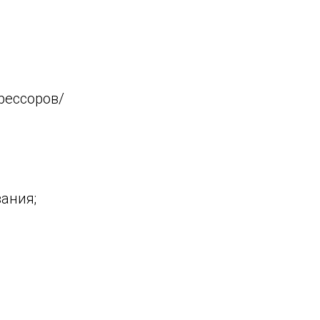
рессоров/
ания;
.