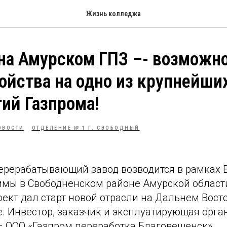
Жизнь колледжа
на Амурском ГПЗ –- возможн
ойства на одно из крупнейши
ий Газпрома!
ОВОСТИ
ОТДЕЛЕНИЕ № 1 Г. СВОБОДНЫЙ
ерерабатывающий завод возводится в рамках 
ммы в Свободненском районе Амурской области
ект дал старт новой отрасли на Дальнем Вост
е. Инвестор, заказчик и эксплуатирующая орг
– ООО «Газпром переработка Благовещенск».