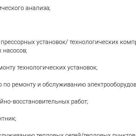
ческого анализа;
прессорных установок/ технологических комп
 насосов;
монту технологических установок;
р по ремонту и обслуживанию электрооборудов
йно-восстановительных работ;
нтник;
бслуживанию тепловых сетей/тепловых пунктов