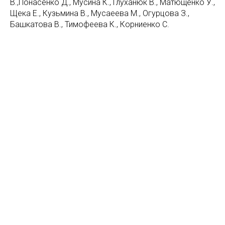
В.,Понасенко Д., Мусина К., Глуханюк В., Матющенко У.,
Щека Е., Кузьмина В., Мусаеева М., Огурцова З.,
Башкатова В., Тимофеева К., Корниенко С.