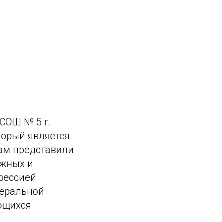
 СОШ № 5 г.
торый является
ам представили
ожных и
фессией
деральной
ющихся