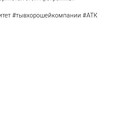
итет #тывхорошейкомпании #АТК