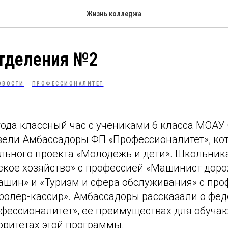
Жизнь колледжа
отделения №2
ОВОСТИ
ПРОФЕССИОНАЛИТЕТ
года классный час с учениками 6 класса МОАУ
вели Амбассадоры ФП «Профессионалитет», ко
льного проекта «Молодежь и дети». Школьник
ьское хозяйство» с профессией «Машинист дор
ашин» и «Туризм и сфера обслуживания» с про
тролер-кассир». Амбассадоры рассказали о фе
фессионалитет», её преимуществах для обуча
оритетах этой программы.