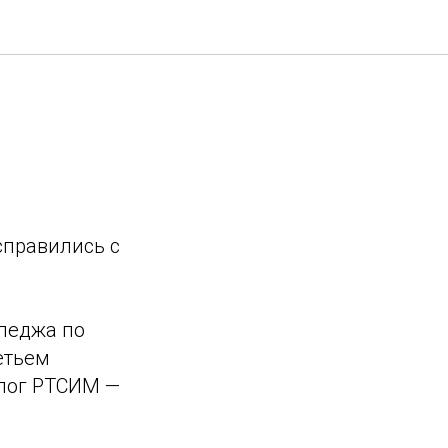
справились с
лледжа по
етьем
олог РТСИМ —