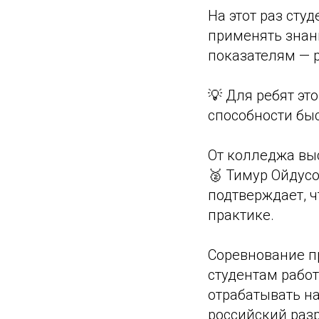
На этот раз сту
применять знан
показателям — р
💡 Для ребят э
способности бы
От колледжа выс
🥈 Тимур Ойдусо
подтверждает, ч
практике.
Соревнование п
студентам рабо
отрабатывать н
российский раз