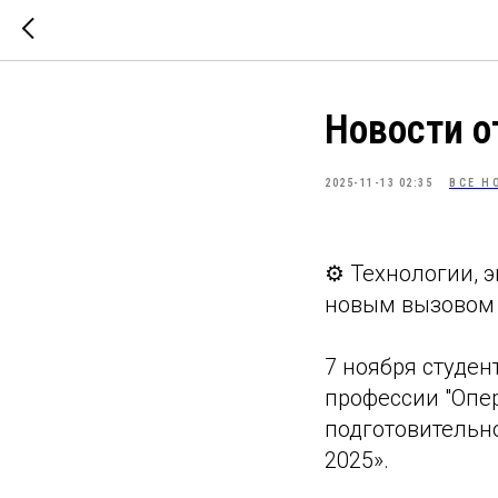
Новости 
2025-11-13 02:35
ВСЕ Н
⚙️ Технологии, 
новым вызовом
7 ноября студен
профессии "Опер
подготовительн
2025».