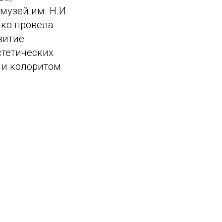
музей им. Н.И.
нко провела
витие
стетических
й и колоритом