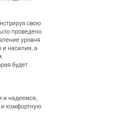
онстрируя свою
было проведено
вление уровня
 и насилия, а
м.
рая будет
и и надеемся,
ю и комфортную