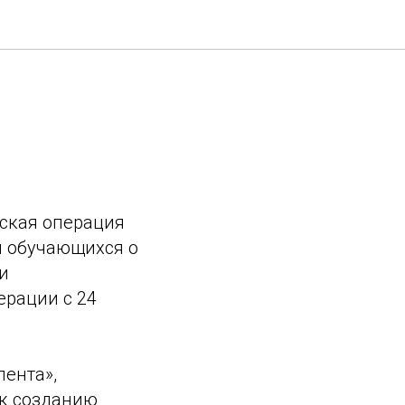
ская операция
и обучающихся о
и
ерации с 24
лента»,
к созданию