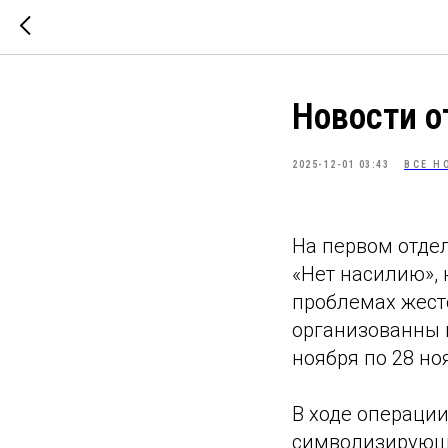
Новости 
2025-12-01 03:43
ВСЕ Н
На первом отде
«Нет насилию»,
проблемах жест
организованны 
ноября по 28 но
В ходе операции
символизирующа