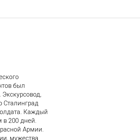
еского
нтов был
 Экскурсовод,
о Сталинград
солдата. Каждый
 в 200 дней.
Красной Армии.
ии, мужества