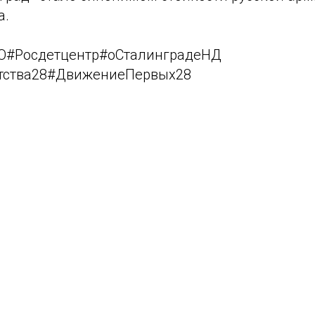
а.
О#Росдетцентр#оСталинградеНД
тства28#ДвижениеПервых28