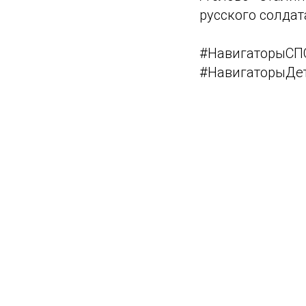
русского солдат
#НавигаторыСП
#НавигаторыДе