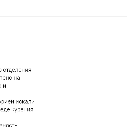
о отделения
лено на
ю и
орией искали
еде курения,
вность