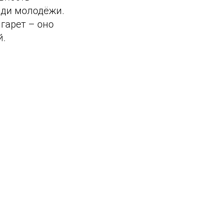
еди молодёжи.
гарет – оно
й.