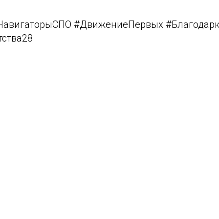
#НавигаторыСПО #ДвижениеПервых #Благодар
тства28