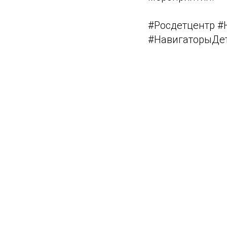
#Росдетцентр 
#НавигаторыДе