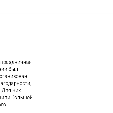
а праздничная
нии был
организован
агодарности,
 Для них
учили большой
ого