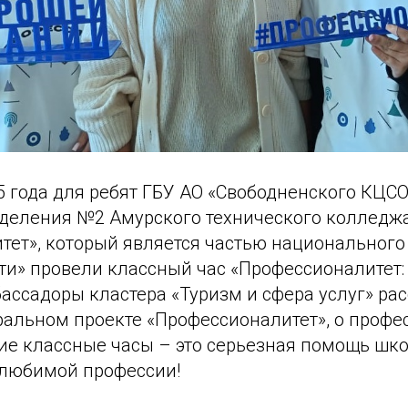
5 года для ребят ГБУ АО «Свободненского КЦС
деления №2 Амурского технического колледжа
тет», который является частью национального
ти» провели классный час «Профессионалитет:
ассадоры кластера «Туризм и сфера услуг» ра
ральном проекте «Профессионалитет», о профе
кие классные часы – это серьезная помощь шк
 любимой профессии!