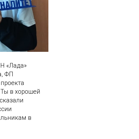
ОН «Лада»
, ФП
 проекта
 Ты в хорошей
ссказали
ссии
ольникам в