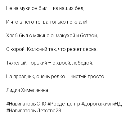
Не из муки он был – из наших бед,
И что в него тогда только не клали!
Хлеб был с мякиною, макухой и ботвой,
С корой. Колючий так, что режет десна.
Тяжелый, горький – с хвоей, лебедой.
На праздник, очень редко – чистый просто.
Лидия Хямелянина
#НавигаторыСПО #Росдетцентр #дорогажизниНД
#НавигаторыДетства28