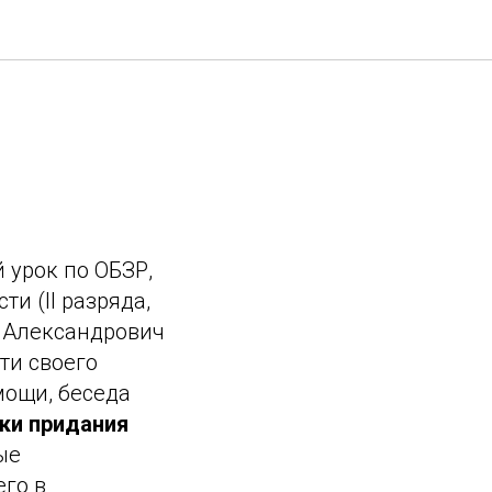
 урок по ОБЗР,
и (II разряда,
ь Александрович
ти своего
мощи, беседа
ки придания
ые
го в