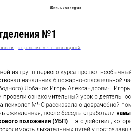
Жизнь колледжа
отделения №1
ОВОСТИ
ОТДЕЛЕНИЕ № 1 Г. СВОБОДНЫЙ
дной из групп первого курса прошел необычный
ствовал начальник 6 пожарно-спасательной част
ободного) Лобанок Игорь Александрович. Игор
и провели ознакомительный урок о деятельнос
 а психолог МЧС рассказала о доврачебной по
нь оживленная, после беседы отработали
навы
кового положения (УБП)
— это действия, котор
роходимость дыхательных путей у пострадавше