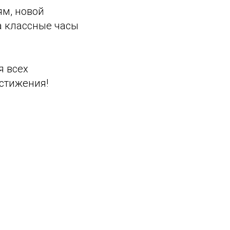
ям, новой
а классные часы
я всех
остижения!