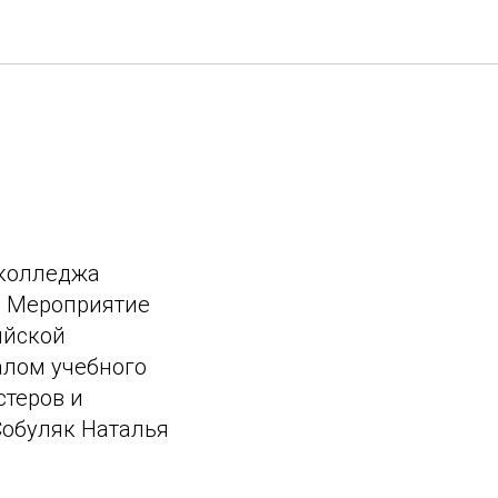
 колледжа
. Мероприятие
ийской
алом учебного
стеров и
Собуляк Наталья