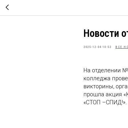
Новости 
2025-12-04 10:52
ВСЕ Н
На отделении №
колледжа прове
викторины, орг
прошла акция «К
«СТОП –СПИД!».