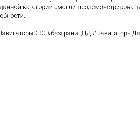
 данной категории смогли продемонстрировать
обности.
НавигаторыСПО #безграницНД #НавигаторыДе