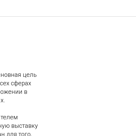
сновная цель
сех сферах
ложении в
х.
ателем
ную выставку
н для того,