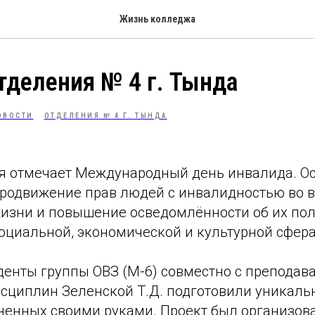
Жизнь колледжа
тделения № 4 г. Тында
ОВОСТИ
ОТДЕЛЕНИЯ № 4 Г. ТЫНДА
ия отмечает Международный день инвалида. О
продвижение прав людей с инвалидностью во в
изни и повышение осведомлённости об их по
оциальной, экономической и культурной сфера
денты группы ОВЗ (М-6) совместно с преподав
сциплин Зеленской Т.Д. подготовили уникаль
ненных своими руками. Проект был организова