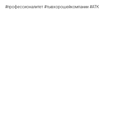
#профессионалитет #тывхорошейкомпании #АТК